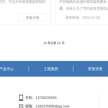
打拧，不允许吊装带悬挂货物时
不同规格的合成纤维吊装带都有
要。有些人为了节约成本觉得估计
发布时间：2023-07-24
10 条记录 1/1 页
产品中心
工程案例
荣誉资质
手机：13730225555
邮箱：1182225000@qq.com