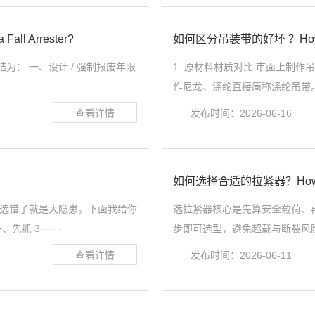
ll Arrester?
如何区分吊装带的好坏 ？How to Dis
为： 一、设计 / 强制报废年限
1. 原材料材质对比 市面上制
作尼龙、涤纶直接简称涤纶吊带。综
发布时间：2026-06-16
如何选择合适的拉紧器？How to choo
，选错了就是大隐患。下面我给你
选拉紧器核心是先算安全载荷、
 3······
步即可选型，避免超载与断裂风险。
发布时间：2026-06-11