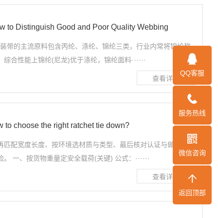
tinguish Good and Poor Quality Webbing
作吊装带的主流原料包含丙纶、涤纶、锦纶三类，行业内常将锦纶称
合性能上锦纶(尼龙)优于涤纶，锦纶面料······
QQ客服
服务热线
se the right ratchet tie down?
再匹配宽度长度、按环境选材质与类型、最后核对认证与做工，四
微信咨询
 一、按货物重量定安全载荷(关键) 公式：······
返回顶部