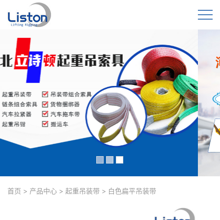
首页
>
产品中心
>
起重吊装带
>
白色扁平吊装带